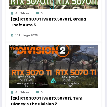
Adi24car
0
[2K] RTX 3070Ti vs RTX 5070Ti, Grand
Theft Auto 5
15 Lutego 2026
Adi24car
0
[2K] RTX 3070Ti vs RTX 5070Ti, Tom
Clancy’s The Division 2