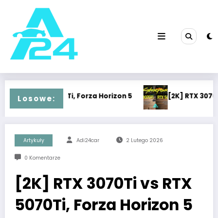
Przejdź
do
treści
 5070Ti, Forza Horizon 5
[2K] RTX 3070Ti vs RTX 5070
Losowe:
Artykuły
Adi24car
2 Lutego 2026
0 Komentarze
[2K] RTX 3070Ti vs RTX
5070Ti, Forza Horizon 5