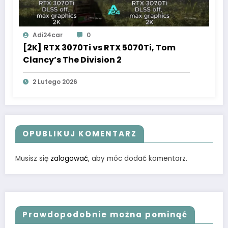
Adi24car
0
[2K] RTX 3070Ti vs RTX 5070Ti, Tom
Clancy’s The Division 2
2 Lutego 2026
OPUBLIKUJ KOMENTARZ
Musisz się
zalogować
, aby móc dodać komentarz.
Prawdopodobnie można pominąć