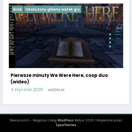
Brak
Ukończony główny wątek gry
Pierwsze minuty We Were Here, coop duo
(wideo)
4 stycznia 2026
adi24car
Newscrunch - Magazyn i blog
WordPress
Motyw 2026 | Wspierane przez
SpiceThemes