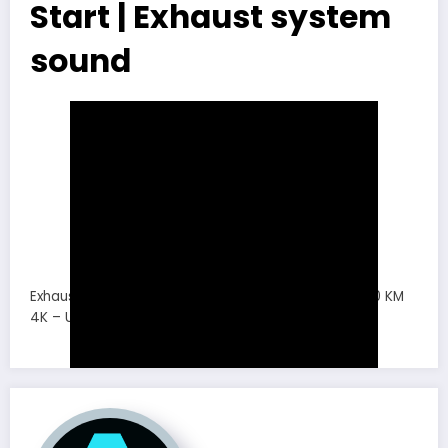
Start | Exhaust system
sound
Exhaust system by ATH. Mazda 3 MPS BL 2011 2.3 260 KM
4K – UHD