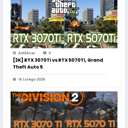
Adi24car
0
[2K] RTX 3070Ti vs RTX 5070Ti, Grand
Theft Auto 5
15 Lutego 2026