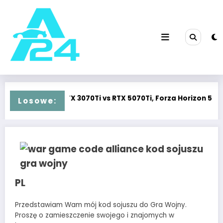
Przejdź
do
treści
Division 2
[2K] RTX 3070Ti vs RTX 5070Ti, Forza Horizon 5
Losowe:
PL
Przedstawiam Wam mój kod sojuszu do Gra Wojny.
Proszę o zamieszczenie swojego i znajomych w