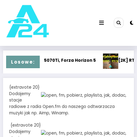
Przejdź
do
treści
 3070Ti vs RTX 5070Ti, Forza Horizon 5
[2K] RTX 3070
Losowe:
{extravote 20}
Dodajemy
stacje
radiowe z radia Open.fm do naszego odtwarzacza
muzyki jak np. Aimp, Winamp.
{extravote 20}
Dodajemy