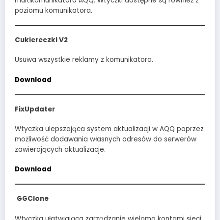
multikomunikatora AQQ. Wtyczki dostępne są również z
poziomu komunikatora.
Cukiereczki V2
Usuwa wszystkie reklamy z komunikatora.
Download
FixUpdater
Wtyczka ulepszająca system aktualizacji w AQQ poprzez
możliwość dodawania własnych adresów do serwerów
zawierających aktualizacje.
Download
GGClone
Wtyczka ułatwiająca zarządzanie wieloma kontami sieci