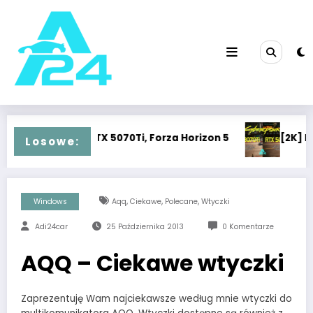
Przejdź
do
treści
0Ti vs RTX 5070Ti, Forza Horizon 5
[2K] RTX 3070Ti 
Losowe:
,
,
,
Windows
Aqq
Ciekawe
Polecane
Wtyczki
Adi24car
25 Października 2013
0 Komentarze
AQQ – Ciekawe wtyczki
Zaprezentuję Wam najciekawsze według mnie wtyczki do