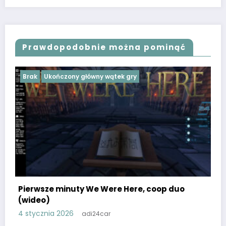
Prawdopodobnie można pominąć
Brak
Ukończony główny wątek gry
Pierwsze minuty We Were Here, coop duo
(wideo)
4 stycznia 2026
adi24car