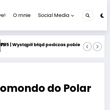
ve!
O mnie
Social Media
łąd podczas pobierania zawodów laboratorium |
Czujnik temperatur
ndomondo do Polar