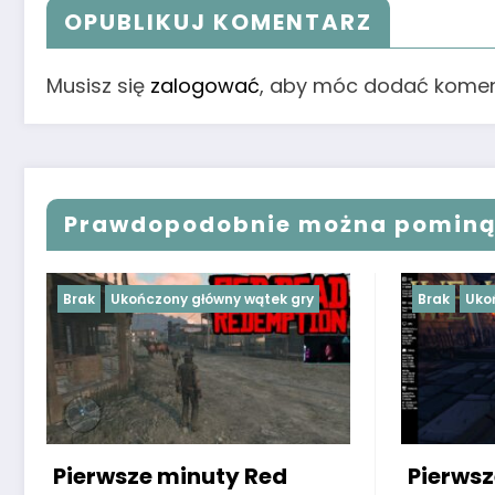
OPUBLIKUJ KOMENTARZ
Musisz się
zalogować
, aby móc dodać komen
Prawdopodobnie można pomin
Brak
Ukończony główny wątek gry
Brak
Uko
Pierwsze minuty Red
Pierws