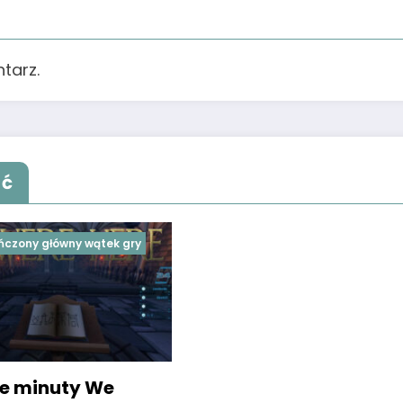
tarz.
ąć
ńczony główny wątek gry
ze minuty We