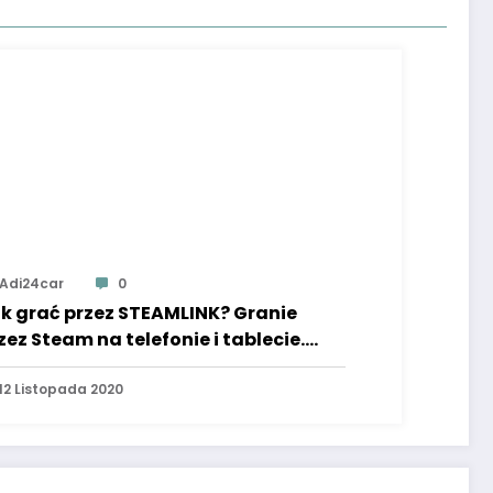
Adi24car
0
k grać przez STEAMLINK? Granie
zez Steam na telefonie i tablecie.
uchomienie CS: GO!
12 Listopada 2020