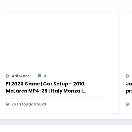
Adi24car
0
F1 2020 Game | Car Setup – 2010
Ja
McLaren MP4-25 | Italy Monza |
pr
Thrustmaster T300 RS
Ur
26 Listopada 2020