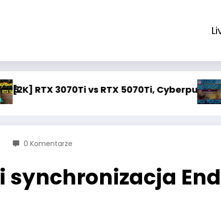
Li
i vs RTX 5070Ti, Cyberpunk 2077
FH5 | Wystąpił b
0 Komentarze
 i synchronizacja E