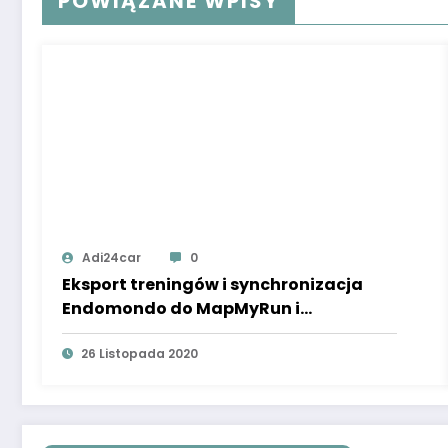
POWIĄZANE WPISY
Adi24car
0
Eksport treningów i synchronizacja
Endomondo do MapMyRun i
MapMyFitness. Jak zrobić?
26 Listopada 2020