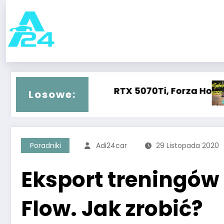
Przejdź
do
treści
 2
0Ti vs RTX 5070Ti, Forza Horizon 5
[2K] RTX 3070T
Losowe:
Poradniki
Adi24car
29 Listopada 2020
Eksport treningów
Flow. Jak zrobić?