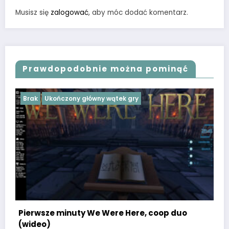
Musisz się
zalogować
, aby móc dodać komentarz.
Prawdopodobnie można pominąć
Brak
Ukończony główny wątek gry
Pierwsze minuty We Were Here, coop duo
(wideo)