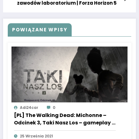
zawodów laboratorium | Forza Horizon 5
POWIĄZANE WPISY
Adi24car
0
[PL] The Walking Dead: Michonne –
Odcinek 3, Taki Nasz Los – gameplay –
Po Polsku
25 Września 2021