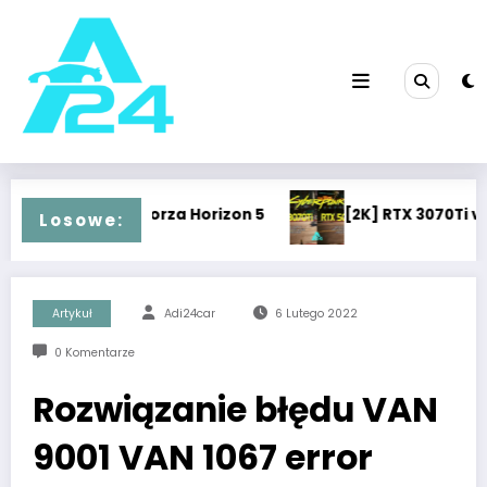
Przejdź
do
treści
5070Ti, Forza Horizon 5
[2K] RTX 3070Ti vs RTX 5070
Losowe:
Artykuł
Adi24car
6 Lutego 2022
0 Komentarze
Rozwiązanie błędu VAN
9001 VAN 1067 error