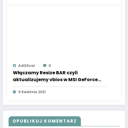
Adi24car
0
Włączamy Resize BAR czyli
aktualizujemy vbios w MSI GeForce
RTX 3000 i płycie gł. | Live Update 6
9 Kwietnia 2021
OPUBLIKUJ KOMENTARZ